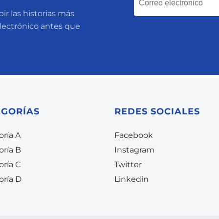
ir las historias más
electrónico antes que
EGORÍAS
REDES SOCIALES
ría A
Facebook
oría B
Instagram
oría C
Twitter
oría D
Linkedin