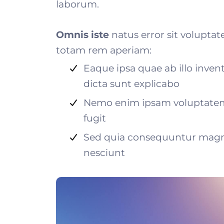
laborum.
Omnis iste
natus error sit volupt
totam rem aperiam:
Eaque ipsa quae ab illo invent
dicta sunt explicabo
Nemo enim ipsam voluptatem q
fugit
Sed quia consequuntur magni
nesciunt