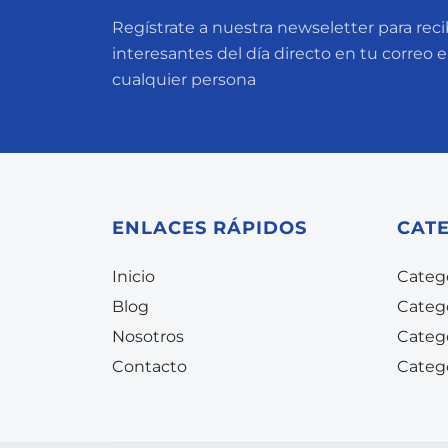
Regístrate a nuestra newseletter para recib
interesantes del día directo en tu correo 
cualquier persona
ENLACES RÁPIDOS
CAT
Inicio
Catego
Blog
Categ
Nosotros
Categ
Contacto
Categ